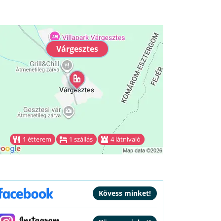
Várgesztes
1 étterem
1 szállás
4 látnivaló