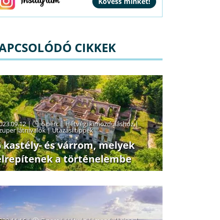
APCSOLÓDÓ CIKKEK
023.09.12 |
6 perc
|
Hétvégi kimozduláshoz
|
zuper látnivalók
|
Utazási tippek
5 kastély- és várrom, melyek
elrepítenek a történelembe