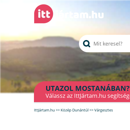
UTAZOL MOSTANÁBAN?
Válassz az IttJártam.hu segítség
IttJártam.hu
>>
Közép Dunántúl
>>
Várgesztes