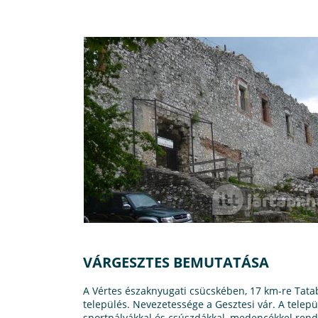
VÁRGESZTES BEMUTATÁSA
A Vértes északnyugati csücskében, 17 km-re Tatab
település. Nevezetessége a Gesztesi vár. A telep
sportpályákkal és csúszdákkal, medencékkel rende