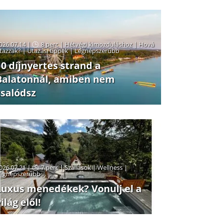
026.07.14 |
8 perc
|
Hétvégi kimozduláshoz
|
Hová
tazzak?
|
Utazási tippek
|
Legnépszerűbb
10 díjnyertes strand a
Balatonnál, amiben nem
csalódsz
026.07.21 |
7 perc
|
Szállások
|
Wellness
|
egnépszerűbb
Luxus menedékek? Vonulj el a
ilág elől!