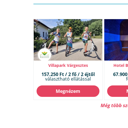
Villapark Várgesztes
Hotel 
157.250 Ft / 2 fő / 2 éjtől
67.900 
választható ellátással
f
Megnézem
Még több sz