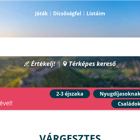
Játék
Dicsőségfal
Listáim
Értékelj!
Térképes kereső
2-3 éjszaka
Nyugdíjasokna
ével!
Családo
VÁRGESZTES