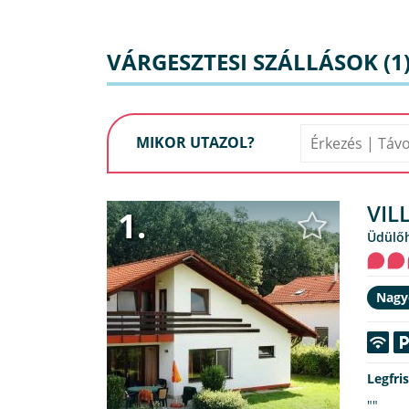
VÁRGESZTESI SZÁLLÁSOK (1
MIKOR UTAZOL?
VIL
1.
Üdülő
Nagy
Legfri
""