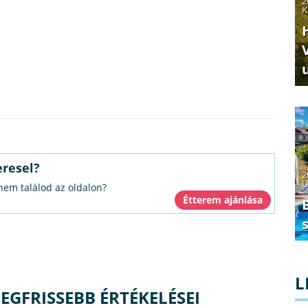
2
K
eresel?
2
U
 nem találod az oldalon?
L
EGFRISSEBB ÉRTÉKELÉSEI