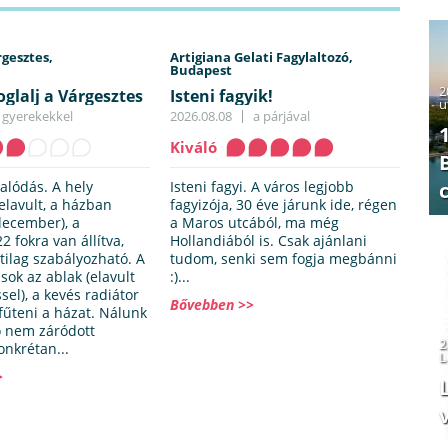
rgesztes,
Artigiana Gelati Fagylaltozó,
Budapest
2
oglalj a Várgesztes
Isteni fagyik!
u
ban
gyerekekkel
2026.08.08
a párjával
Kiváló
alódás. A hely
Isteni fagyi. A város legjobb
elavult, a házban
fagyizója, 30 éve járunk ide, régen
december), a
a Maros utcából, ma még
2 fokra van állítva,
Hollandiából is. Csak ajánlani
tilag szabályozható. A
tudom, senki sem fogja megbánni
 sok az ablak (elavult
:)...
sel), a kevés radiátor
Bővebben >>
fűteni a házat. Nálunk
tó nem záródott
2
onkrétan...
L
>
v