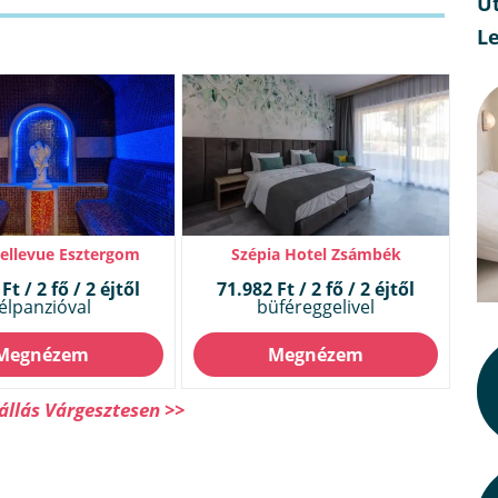
Ut
L
Bellevue Esztergom
Szépia Hotel Zsámbék
Ft / 2 fő / 2 éjtől
71.982 Ft / 2 fő / 2 éjtől
élpanzióval
büféreggelivel
Megnézem
Megnézem
állás Várgesztesen >>