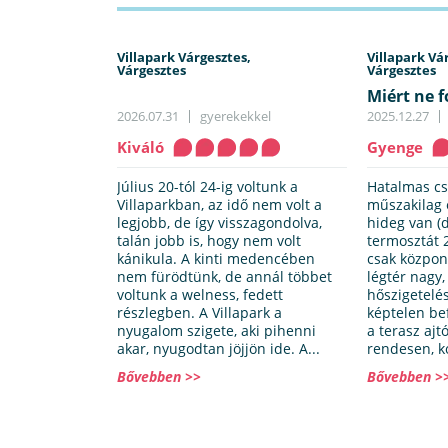
Villapark Várgesztes,
Villapark Vá
Várgesztes
Várgesztes
Miért ne f
Villapark
2026.07.31
gyerekekkel
2025.12.27
Kiváló
Gyenge
Július 20-tól 24-ig voltunk a
Hatalmas cs
Villaparkban, az idő nem volt a
műszakilag 
legjobb, de így visszagondolva,
hideg van (
talán jobb is, hogy nem volt
termosztát 2
kánikula. A kinti medencében
csak közpon
nem fürödtünk, de annál többet
légtér nagy,
voltunk a welness, fedett
hőszigetelés
részlegben. A Villapark a
képtelen be
nyugalom szigete, aki pihenni
a terasz aj
akar, nyugodtan jöjjön ide. A...
rendesen, k
Bővebben >>
Bővebben >