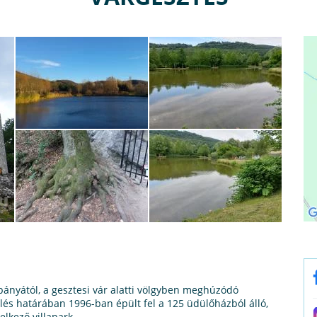
ányától, a gesztesi vár alatti völgyben meghúzódó
ülés határában 1996-ban épült fel a 125 üdülőházból álló,
lkező villapark.