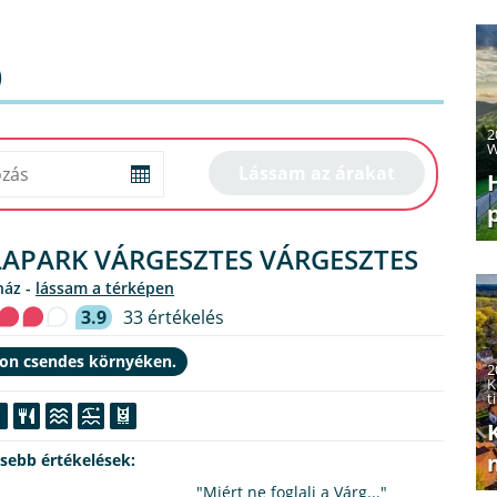
)
2
W
LAPARK VÁRGESZTES VÁRGESZTES
ház -
lássam a térképen
3.9
33 értékelés
on csendes környéken.
2
K
t
ssebb értékelések:
"Miért ne foglalj a Várg..."