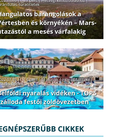
022.11.16 |
7 perc
|
Hétvégi kimozduláshoz
|
irándulás, túraötletek
Hangulatos barangolások a
Vértesben és környékén – Mars-
utazástól a mesés várfalakig
022.07.19 |
6 perc
|
Szállások
|
Hová utazzak?
|
tazási tippek
Belföldi nyaralás vidéken - TOP5
szálloda festői zöldövezetben
EGNÉPSZERŰBB CIKKEK