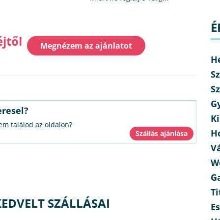
É
éjtől
Megnézem az ajánlatot
H
Sz
Sz
G
eresel?
Ki
nem találod az oldalon?
H
V
W
G
Ti
KEDVELT SZÁLLÁSAI
E