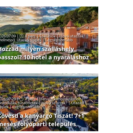
026.07.09 |
8 perc
|
Szállások
|
Hová utazzak?
|
ellness
|
Utazási tippek
|
Legnépszerűbb
Hozzád milyen szálláshely
passzol? 10 hotel a nyaraláshoz
026.07.29 |
7 perc
|
Hétvégi kimozduláshoz
|
irándulás, túraötletek
|
Hová utazzak?
|
Utazási
ippek
|
Legnépszerűbb
Kövesd a kanyargó Tiszát! 7+1
mesés folyóparti település