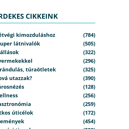
RDEKES CIKKEINK
étvégi kimozduláshoz
(784)
uper látnivalók
(505)
állások
(322)
yermekekkel
(296)
rándulás, túraötletek
(325)
ová utazzak?
(390)
árosnézés
(128)
ellness
(256)
asztronómia
(259)
tkos úticélok
(172)
semények
(454)