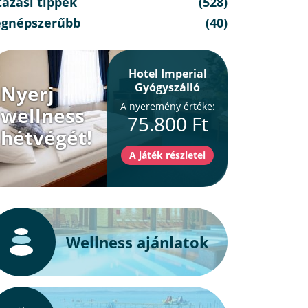
azási tippek
(528)
egnépszerűbb
(40)
Hotel Imperial
Gyógyszálló
Nyerj
A nyeremény értéke:
wellness
75.800 Ft
hétvégét!
Wellness ajánlatok