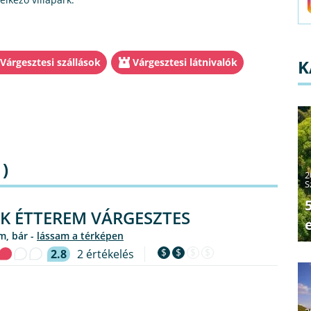
Várgesztesi szállások
Várgesztesi látnivalók
K
)
2
S
K ÉTTEREM VÁRGESZTES
em, bár -
lássam a térképen
$
$
$
$
2.8
2 értékelés