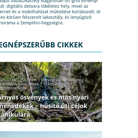
kapu Vadászkastély Nagyhután off-grid élményt
ál: digitális detoxra tökéletes hely, mivel az
ternet és a mobilhálózat működése korlátozott; öt
ljes körűen felszerelt lakosztály, és lenyűgöző
noráma a Zempléni-hegységre.
EGNÉPSZERŰBB CIKKEK
026.07.08 |
7 perc
|
Hétvégi kimozduláshoz
|
irándulás, túraötletek
|
Titkos úticélok
|
egnépszerűbb
Árnyas ösvények és más nyári
menedékek − hűsítő úti célok
kánikulára