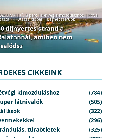
026.07.14 |
8 perc
|
Hétvégi kimozduláshoz
|
Hová
tazzak?
|
Utazási tippek
|
Legnépszerűbb
10 díjnyertes strand a
Balatonnál, amiben nem
csalódsz
RDEKES CIKKEINK
étvégi kimozduláshoz
(784)
uper látnivalók
(505)
állások
(322)
yermekekkel
(296)
rándulás, túraötletek
(325)