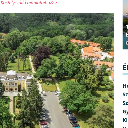
Kastélyszálló ajánlataihoz>>
2
u
É
H
Sz
Sz
G
Ki