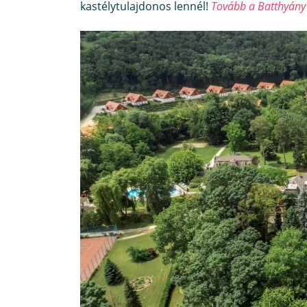
kastélytulajdonos lennél!
Tovább a Batthyány 