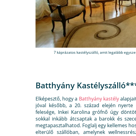
7 káprázatos kastélyszálló, amit legalább egyszer
Batthyány Kastélyszálló**
Elképesztő, hogy a
Batthyány kastély
alapjai
jóval később, a 20. század elején nyerte
felesége, Inkei Karolina grófnő úgy döntöt
sokkal inkább átcsaptak a barokk és szece
megtapasztalhatod. Foglalj egy kellemes ho
elterülő szállóban, amelynek wellnessr