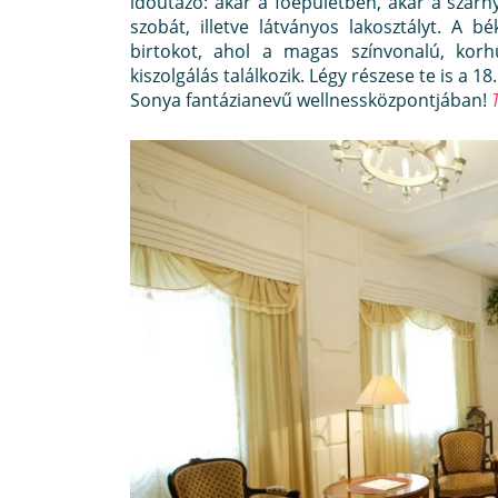
időutazó: akár a főépületben, akár a szárn
szobát, illetve látványos lakosztályt. A b
birtokot, ahol a magas színvonalú, kor
kiszolgálás találkozik. Légy részese te is a 1
Sonya fantázianevű wellnessközpontjában!