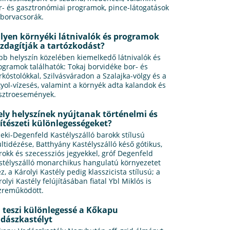
r- és gasztronómiai programok, pince-látogatások
 borvacsorák.
lyen környéki látnivalók és programok
zdagítják a tartózkodást?
bb helyszín közelében kiemelkedő látnivalók és
ogramok találhatók: Tokaj borvidéke bor‑ és
rkóstolókkal, Szilvásváradon a Szalajka-völgy és a
tyol-vízesés, valamint a környék adta kalandok és
sztroesemények.
ly helyszínek nyújtanak történelmi és
ítészeti különlegességeket?
leki-Degenfeld Kastélyszálló barokk stílusú
ltidézése, Batthyány Kastélyszálló késő gótikus,
rokk és szecessziós jegyekkel, gróf Degenfeld
stélyszálló monarchikus hangulatú környezetet
z, a Károlyi Kastély pedig klasszicista stílusú; a
olyi Kastély felújításában fiatal Ybl Miklós is
zreműködött.
 teszi különlegessé a Kőkapu
dászkastélyt