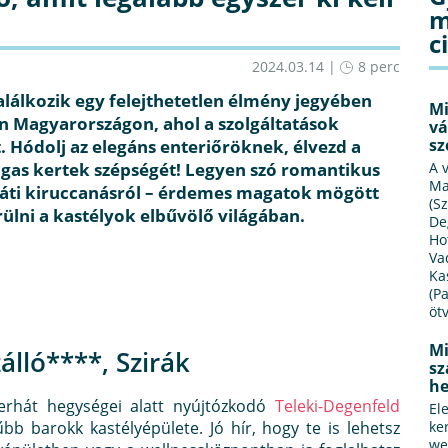
m
c
2024.03.14 |
8 perc
lálkozik egy felejthetetlen élmény jegyében
Mi
n Magyarországon, ahol a szolgáltatások
vá
sz
 Hódolj az elegáns enteriőröknek, élvezd a
ágas kertek szépségét! Legyen szó romantikus
A 
Ma
aráti kiruccanásról – érdemes magatok mögött
(S
ülni a kastélyok elbűvölő világában.
De
Ho
Va
Ka
(P
öt
Mi
álló****, Szirák
sz
he
serhát hegységei alatt nyújtózkodó
Teleki-Degenfeld
El
bb barokk kastélyépülete. Jó hír, hogy te is lehetsz
ke
we