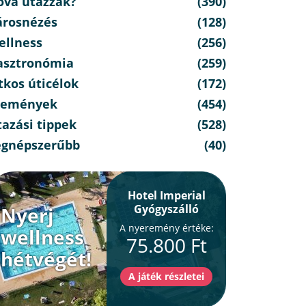
ová utazzak?
(390)
árosnézés
(128)
ellness
(256)
asztronómia
(259)
tkos úticélok
(172)
semények
(454)
azási tippek
(528)
egnépszerűbb
(40)
Hotel Imperial
Gyógyszálló
Nyerj
A nyeremény értéke:
wellness
75.800 Ft
hétvégét!