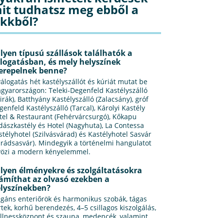
it tudhatsz meg ebből a
ikkből?
lyen típusú szállások találhatók a
logatásban, és mely helyszínek
erepelnek benne?
válogatás hét kastélyszállót és kúriát mutat be
gyarországon: Teleki-Degenfeld Kastélyszálló
zirák), Batthyány Kastélyszálló (Zalacsány), gróf
genfeld Kastélyszálló (Tarcal), Károlyi Kastély
tel & Restaurant (Fehérvárcsurgó), Kőkapu
dászkastély és Hotel (Nagyhuta), La Contessa
stélyhotel (Szilvásvárad) és Kastélyhotel Sasvár
arádsasvár). Mindegyik a történelmi hangulatot
vözi a modern kényelemmel.
lyen élményekre és szolgáltatásokra
ámíthat az olvasó ezekben a
lyszínekben?
egáns enteriőrök és harmonikus szobák, tágas
rtek, korhű berendezés, 4–5 csillagos kiszolgálás,
llnessközpont és szauna, medencék, valamint