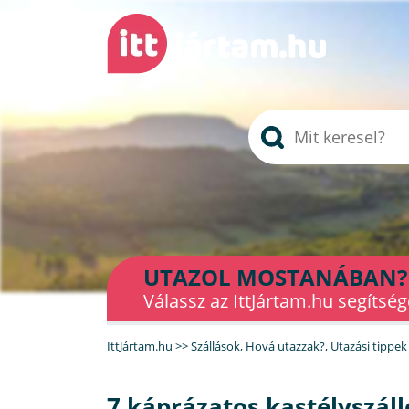
UTAZOL MOSTANÁBAN?
Válassz az IttJártam.hu segítség
IttJártam.hu
>>
Szállások
,
Hová utazzak?
,
Utazási tippek
7 káprázatos kastélyszálló