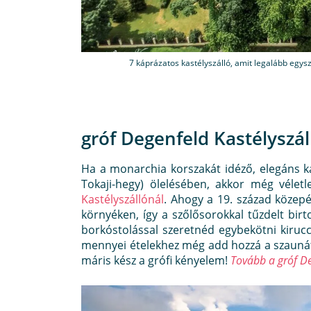
7 káprázatos kastélyszálló, amit legalább egysz
gróf Degenfeld Kastélyszá
Ha a monarchia korszakát idéző, elegáns k
Tokaji-hegy) ölelésében, akkor még vél
Kastélyszállónál
. Ahogy a 19. század közep
környéken, így a szőlősorokkal tűzdelt birt
borkóstolással szeretnéd egybekötni kiruc
mennyei ételekhez még add hozzá a szaunát 
máris kész a grófi kényelem!
Tovább a gróf De