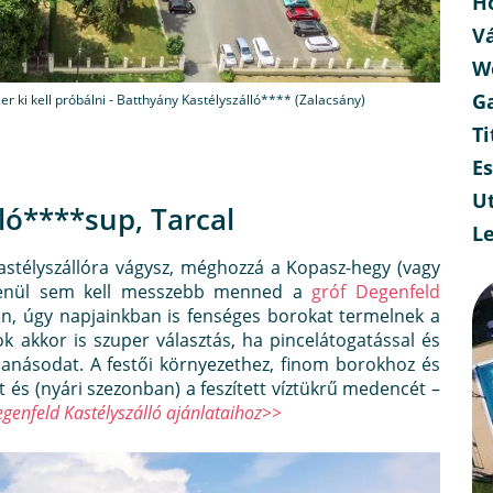
H
V
W
G
er ki kell próbálni - Batthyány Kastélyszálló**** (Zalacsány)
Ti
E
Ut
lló****
sup
, Tarcal
L
astélyszállóra vágysz, méghozzá a Kopasz-hegy (vagy
etlenül sem kell messzebb menned a
gróf Degenfeld
én, úgy napjainkban is fenséges borokat termelnek a
ok akkor is szuper választás, ha pincelátogatással és
canásodat. A festői környezethez, finom borokhoz és
és (nyári szezonban) a feszített víztükrű medencét –
genfeld Kastélyszálló ajánlataihoz>>