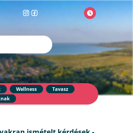
k
Wellness
Tavasz
knak
yakran ismételt kérdések -