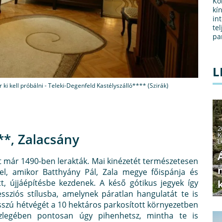
Kő
kín
in
te
pa
L
 ki kell próbálni - Teleki-Degenfeld Kastélyszálló**** (Szirák)
2
**, Zalacsány
K
L
t már 1490-ben lerakták. Mai kinézetét természetesen
 el, amikor Batthyány Pál, Zala megye főispánja és
t, újjáépítésbe kezdenek. A késő gótikus jegyek így
ssziós stílusba, amelynek páratlan hangulatát te is
sszú hétvégét a 10 hektáros parkosított környezetben
észlegében pontosan úgy pihenhetsz, mintha te is