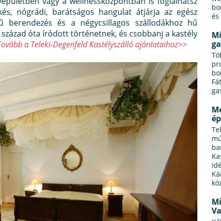
yépületben vagy a wellnessközpontban is foglalhatsz
bo
ékés, nógrádi, barátságos hangulat átjárja az egész
és
hű berendezés és a négycsillagos szállodákhoz hű
8. század óta íródott történetnek, és csobbanj a kastély
Mi
ga
Tovább a Teleki-Degenfeld Kastélyszálló ajánlataihoz>>
Tö
pr
bo
Fá
ga
Me
ép
Te
mú
ba
Ka
idé
Kár
kö
Mi
Va