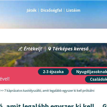
Játék
Dicsőségfal
Listáim
Értékelj!
Térképes kereső
2-3 éjszaka
Nyugdíjasokna
ével!
Családo
>>
7 káprázatos kastélyszálló, amit legalább egyszer ki kell próbálni
, amit legalább egyszer ki kell
G