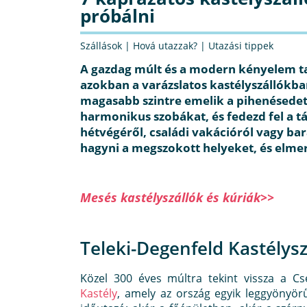
próbálni
Szállások
|
Hová utazzak?
|
Utazási tippek
A gazdag múlt és a modern kényelem ta
azokban a varázslatos kastélyszállókba
magasabb szintre emelik a pihenésedet.
harmonikus szobákat, és fedezd fel a t
hétvégéről, családi vakációról vagy b
hagyni a megszokott helyeket, és elmer
Mesés kastélyszállók és kúriák>>
Teleki-Degenfeld Kastélysz
Közel 300 éves múltra tekint vissza a C
Kastély
, amely az ország egyik leggyönyörű