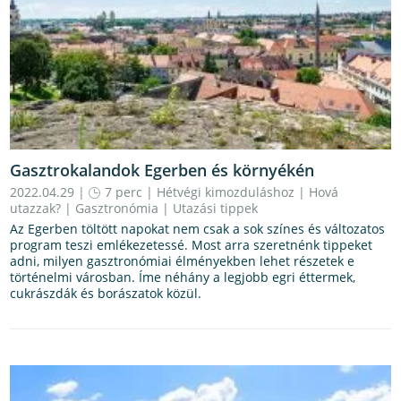
Gasztrokalandok Egerben és környékén
2022.04.29 |
7 perc
|
Hétvégi kimozduláshoz
|
Hová
utazzak?
|
Gasztronómia
|
Utazási tippek
Az Egerben töltött napokat nem csak a sok színes és változatos
program teszi emlékezetessé. Most arra szeretnénk tippeket
adni, milyen gasztronómiai élményekben lehet részetek e
történelmi városban. Íme néhány a legjobb egri éttermek,
cukrászdák és borászatok közül.