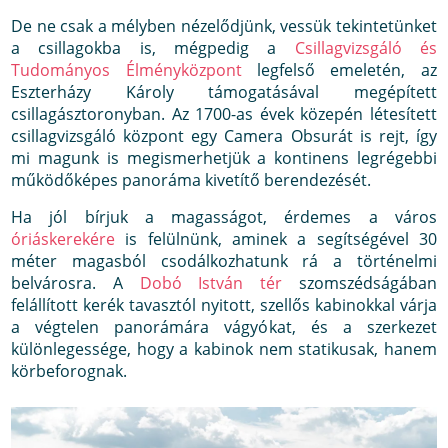
De ne csak a mélyben nézelődjünk, vessük tekintetünket
a csillagokba is, mégpedig a
Csillagvizsgáló és
Tudományos Élményközpont
legfelső emeletén, az
Eszterházy Károly támogatásával megépített
csillagásztoronyban. Az 1700-as évek közepén létesített
csillagvizsgáló központ egy Camera Obsurát is rejt, így
mi magunk is megismerhetjük a kontinens legrégebbi
működőképes panoráma kivetítő berendezését.
Ha jól bírjuk a magasságot, érdemes a város
óriáskerekére
is felülnünk, aminek a segítségével 30
méter magasból csodálkozhatunk rá a történelmi
belvárosra. A
Dobó István tér
szomszédságában
felállított kerék tavasztól nyitott, szellős kabinokkal várja
a végtelen panorámára vágyókat, és a szerkezet
különlegessége, hogy a kabinok nem statikusak, hanem
körbeforognak.