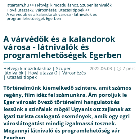
IttJártam.hu
>>
Hétvégi kimozduláshoz
,
Szuper látnivalók
,
Hová utazzak?
,
Városnézés
,
Utazási tippek
>>
A várvédők és a kalandorok városa - látnivalók és
programlehetőségek Egerben
A várvédők és a kalandorok
városa - látnivalók és
programlehetőségek Egerben
Hétvégi kimozduláshoz
|
Szuper
2022.06.03 |
7 perc
látnivalók
|
Hová utazzak?
|
Városnézés
|
Utazási tippek
Történelmünk kiemelkedő színtere, amit számos
regény, film idéz fel számunkra. Ám poroljuk le
Eger városát övező történelmi hangulatot és
lessünk a színfalak mögé! Ugyanis ott zajlanak az
igazi turista csalogató események, amik egy egri
városlátogatást mindig izgalmassá tesznek.
Megannyi látnivaló és programlehetőség vár
Egerben.