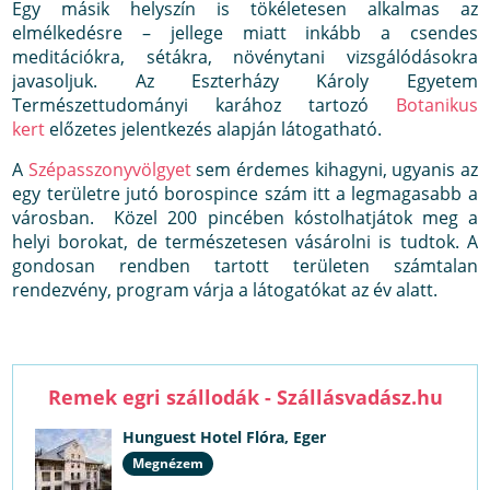
Egy másik helyszín is tökéletesen alkalmas az
elmélkedésre – jellege miatt inkább a csendes
meditációkra, sétákra, növénytani vizsgálódásokra
javasoljuk. Az Eszterházy Károly Egyetem
Természettudományi karához tartozó
Botanikus
kert
előzetes jelentkezés alapján látogatható.
A
Szépasszonyvölgyet
sem érdemes kihagyni, ugyanis az
egy területre jutó borospince szám itt a legmagasabb a
városban. Közel 200 pincében kóstolhatjátok meg a
helyi borokat, de természetesen vásárolni is tudtok. A
gondosan rendben tartott területen számtalan
rendezvény, program várja a látogatókat az év alatt.
Remek egri szállodák - Szállásvadász.hu
Hunguest Hotel Flóra, Eger
Megnézem