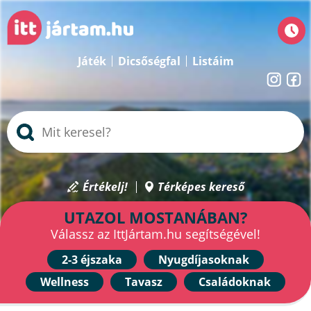
Játék
Dicsőségfal
Listáim
Értékelj!
Térképes kereső
UTAZOL MOSTANÁBAN?
Válassz az IttJártam.hu segítségével!
2-3 éjszaka
Nyugdíjasoknak
Wellness
Tavasz
Családoknak