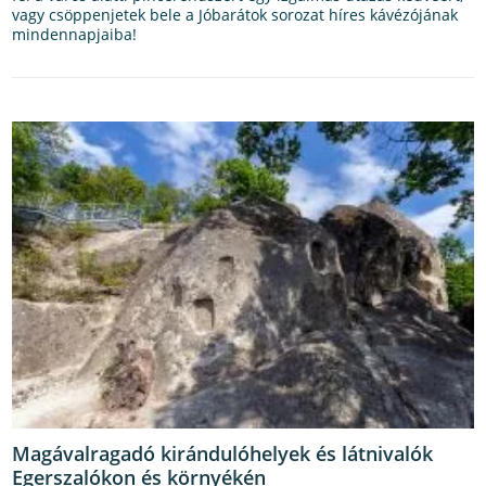
vagy csöppenjetek bele a Jóbarátok sorozat híres kávézójának
mindennapjaiba!
Magávalragadó kirándulóhelyek és látnivalók
Egerszalókon és környékén