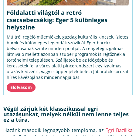
Földalatti világtól a retró
csecsebecsékig: Eger 5 különleges
helyszíne
Múltról regélő műemlékek, gazdag kulturális kincsek, ízletes
borok és különleges legendák szövik át Eger barokk
belvárosának szinte minden pontját. A rengeteg izgalmas
látnivaló mellett azonban szuper programok is rejtőznek a
történelmi településen. Szálljatok be az időgépbe és
keressétek fel a város alatti pincerendszert egy izgalmas
utazás kedvéért, vagy csöppenjetek bele a Jóbarátok sorozat
híres kávézójának mindennapjaiba!
Végül zárjuk két klasszikussal egri
utazásunkat, melyek nélkül nem lenne teljes
ez a túra.
Hazánk második legnagyobb temploma, az
Egri Bazilika