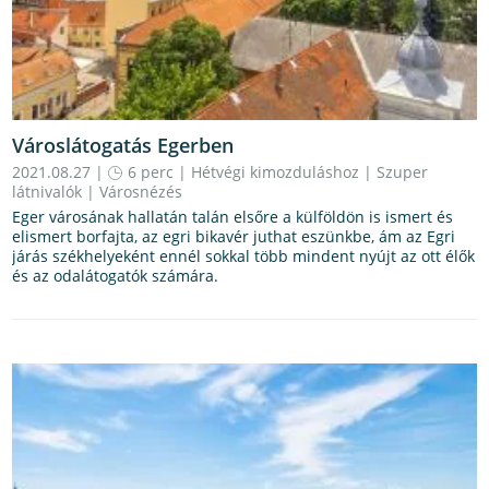
Városlátogatás Egerben
2021.08.27 |
6 perc
|
Hétvégi kimozduláshoz
|
Szuper
látnivalók
|
Városnézés
Eger városának hallatán talán elsőre a külföldön is ismert és
elismert borfajta, az egri bikavér juthat eszünkbe, ám az Egri
járás székhelyeként ennél sokkal több mindent nyújt az ott élők
és az odalátogatók számára.