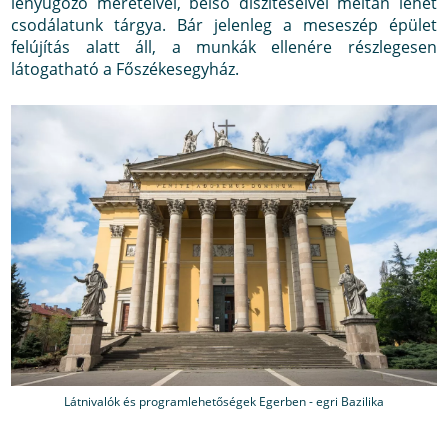
lenyűgöző méreteivel, belső díszítéseivel méltán lehet
csodálatunk tárgya. Bár jelenleg a meseszép épület
felújítás alatt áll, a munkák ellenére részlegesen
látogatható a Főszékesegyház.
Látnivalók és programlehetőségek Egerben - egri Bazilika