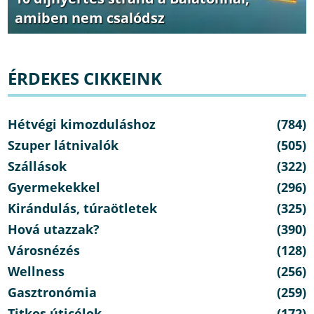
amiben nem csalódsz
ÉRDEKES CIKKEINK
Hétvégi kimozduláshoz
(784)
Szuper látnivalók
(505)
Szállások
(322)
Gyermekekkel
(296)
Kirándulás, túraötletek
(325)
Hová utazzak?
(390)
Városnézés
(128)
Wellness
(256)
Gasztronómia
(259)
Titkos úticélok
(172)