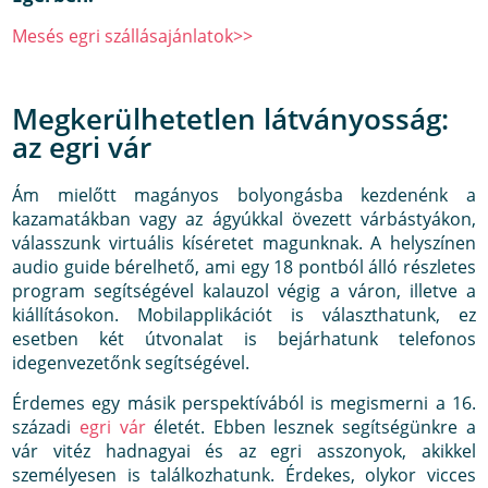
Mesés egri szállásajánlatok>>
Megkerülhetetlen látványosság:
az egri vár
Ám mielőtt magányos bolyongásba kezdenénk a
kazamatákban vagy az ágyúkkal övezett várbástyákon,
válasszunk virtuális kíséretet magunknak. A helyszínen
audio guide bérelhető, ami egy 18 pontból álló részletes
program segítségével kalauzol végig a váron, illetve a
kiállításokon. Mobilapplikációt is választhatunk, ez
esetben két útvonalat is bejárhatunk telefonos
idegenvezetőnk segítségével.
Érdemes egy másik perspektívából is megismerni a 16.
századi
egri vár
életét. Ebben lesznek segítségünkre a
vár vitéz hadnagyai és az egri asszonyok, akikkel
személyesen is találkozhatunk. Érdekes, olykor vicces