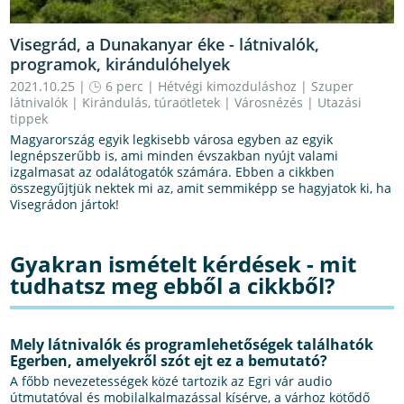
Visegrád, a Dunakanyar éke - látnivalók,
programok, kirándulóhelyek
2021.10.25 |
6 perc
|
Hétvégi kimozduláshoz
|
Szuper
látnivalók
|
Kirándulás, túraötletek
|
Városnézés
|
Utazási
tippek
Magyarország egyik legkisebb városa egyben az egyik
legnépszerűbb is, ami minden évszakban nyújt valami
izgalmasat az odalátogatók számára. Ebben a cikkben
összegyűjtjük nektek mi az, amit semmiképp se hagyjatok ki, ha
Visegrádon jártok!
Gyakran ismételt kérdések - mit
tudhatsz meg ebből a cikkből?
Mely látnivalók és programlehetőségek találhatók
Egerben, amelyekről szót ejt ez a bemutató?
A főbb nevezetességek közé tartozik az Egri vár audio
útmutatóval és mobilalkalmazással kísérve, a várhoz kötődő