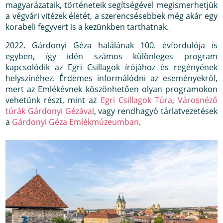
magyarázataik, történeteik segítségével megismerhetjük
a végvári vitézek életét, a szerencsésebbek még akár egy
korabeli fegyvert is a kezünkben tarthatnak.
2022. Gárdonyi Géza halálának 100. évfordulója is
egyben, így idén számos különleges program
kapcsolódik az Egri Csillagok írójához és regényének
helyszínéhez. Érdemes informálódni az eseményekről,
mert az Emlékévnek köszönhetően olyan programokon
vehetünk részt, mint az
Egri Csillagok Túra
,
Városnéző
túrák Gárdonyi Gézával
, vagy rendhagyó tárlatvezetések
a
Gárdonyi Géza Emlékmúzeumban
.