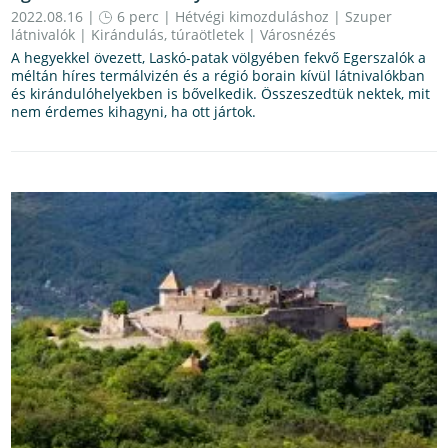
2022.08.16 |
6 perc
|
Hétvégi kimozduláshoz
|
Szuper
látnivalók
|
Kirándulás, túraötletek
|
Városnézés
A hegyekkel övezett, Laskó-patak völgyében fekvő Egerszalók a
méltán híres termálvizén és a régió borain kívül látnivalókban
és kirándulóhelyekben is bővelkedik. Összeszedtük nektek, mit
nem érdemes kihagyni, ha ott jártok.