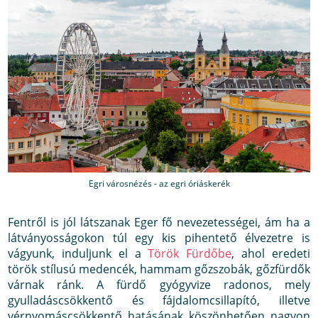
Egri városnézés - az egri óriáskerék
Fentről is jól látszanak Eger fő nevezetességei, ám ha a
látványosságokon túl egy kis pihentető élvezetre is
vágyunk, induljunk el a
Török Fürdőbe
, ahol eredeti
török stílusú medencék, hammam gőzszobák, gőzfürdők
várnak ránk. A fürdő gyógyvize radonos, mely
gyulladáscsökkentő és fájdalomcsillapító, illetve
vérnyomáscsökkentő hatásának köszönhetően nagyon