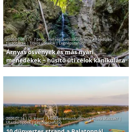
2026.07.08 |
7 perc
|
Hétvégi kimozduláshoz
|
Kirándulás,
túraötletek
|
Titkos úticélok
|
Legnépszerűbb
Árnyas ösvények és más nyári
menedékek − hűsítő úti célok kánikulára
2026.07.14 |
8 perc
|
Hétvégi kimozduláshoz
|
Hová utazzak?
|
Utazási tippek
|
Legnépszerűbb
10 díjnyertes strand a Balatonnál,