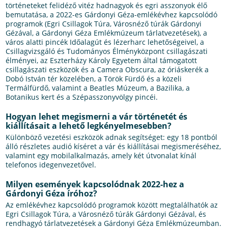
történeteket felidéző vitéz hadnagyok és egri asszonyok élő
bemutatása, a 2022-es Gárdonyi Géza-emlékévhez kapcsolódó
programok (Egri Csillagok Túra, Városnéző túrák Gárdonyi
Gézával, a Gárdonyi Géza Emlékmúzeum tárlatvezetések), a
város alatti pincék Időalagút és lézerharc lehetőségeivel, a
Csillagvizsgáló és Tudományos Élményközpont csillagászati
élményei, az Eszterházy Károly Egyetem által támogatott
csillagászati eszközök és a Camera Obscura, az óriáskerék a
Dobó István tér közelében, a Török Fürdő és a közeli
Termálfürdő, valamint a Beatles Múzeum, a Bazilika, a
Botanikus kert és a Szépasszonyvölgy pincéi.
Hogyan lehet megismerni a vár történetét és
kiállításait a lehető legkényelmesebben?
Különböző vezetési eszközök adnak segítséget: egy 18 pontból
álló részletes audió kíséret a vár és kiállításai megismeréséhez,
valamint egy mobilalkalmazás, amely két útvonalat kínál
telefonos idegenvezetővel.
Milyen események kapcsolódnak 2022-hez a
Gárdonyi Géza íróhoz?
Az emlékévhez kapcsolódó programok között megtalálhatók az
Egri Csillagok Túra, a Városnéző túrák Gárdonyi Gézával, és
rendhagyó tárlatvezetések a Gárdonyi Géza Emlékmúzeumban.