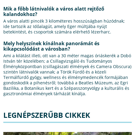
Mik a főbb látnivalók a város alatt rejtőző
kalandokhoz?
A város alatti pincék 3 kilométeres hosszúságban húzódnak;
ide tartozik az Időalagút, amely Eger múltjába nyújt
betekintést, és csoportok számára elérhető lézerharc.
Mely helyszínek kínálnak panorámát és
kikapcsolódást a városban?
Ami a kilátást illeti, ott van a 30 méter magas óriáskerék a Dobó
István tér közelében; a Csillagvizsgáló és Tudományos
Élményközpontban (csillagászati élmények és Camera Obscura)
szintén látnivalók vannak; a Török Fürdő és a közeli
Termálfürdő gyógy, wellness és élménymedencék formájában
gondoskodik a pihenésről; továbbá a Beatles Múzeum, az Egri
Bazilika, a Botanikus kert és a Szépasszonyvölgy a kulturális és
gasztronómiai élmények tárházát kínálja.
LEGNÉPSZERŰBB CIKKEK