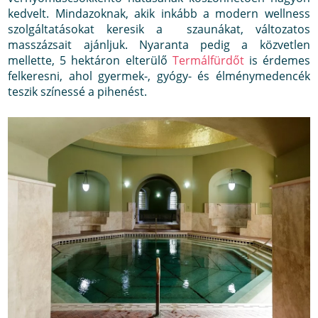
kedvelt. Mindazoknak, akik inkább a modern wellness
szolgáltatásokat keresik a szaunákat, változatos
masszázsait ajánljuk. Nyaranta pedig a közvetlen
mellette, 5 hektáron elterülő
Termálfürdőt
is érdemes
felkeresni, ahol gyermek-, gyógy- és élménymedencék
teszik színessé a pihenést.