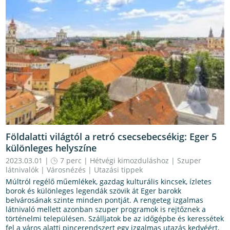
Földalatti világtól a retró csecsebecsékig: Eger 5
különleges helyszíne
2023.03.01 |
7 perc
|
Hétvégi kimozduláshoz
|
Szuper
látnivalók
|
Városnézés
|
Utazási tippek
Múltról regélő műemlékek, gazdag kulturális kincsek, ízletes
borok és különleges legendák szövik át Eger barokk
belvárosának szinte minden pontját. A rengeteg izgalmas
látnivaló mellett azonban szuper programok is rejtőznek a
történelmi településen. Szálljatok be az időgépbe és keressétek
fel a város alatti pincerendszert egy izgalmas utazás kedvéért,