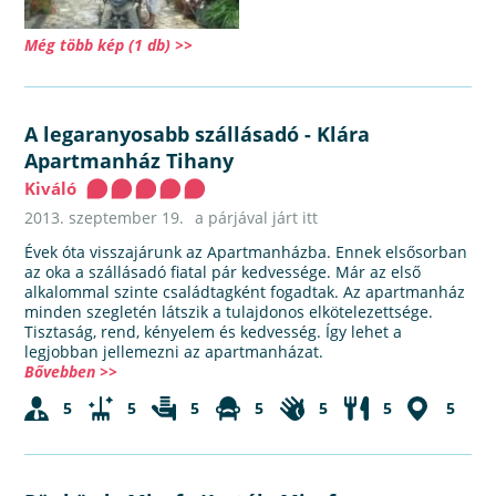
Még több kép (1 db) >>
A legaranyosabb szállásadó
-
Klára
Apartmanház Tihany
Kiváló
2013. szeptember 19.
a párjával járt itt
Évek óta visszajárunk az Apartmanházba. Ennek elsősorban
az oka a szállásadó fiatal pár kedvessége. Már az első
alkalommal szinte családtagként fogadtak. Az apartmanház
minden szegletén látszik a tulajdonos elkötelezettsége.
Tisztaság, rend, kényelem és kedvesség. Így lehet a
legjobban jellemezni az apartmanházat.
Bővebben >>
5
5
5
5
5
5
5