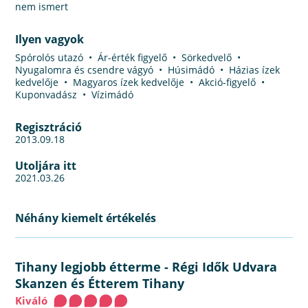
nem ismert
Ilyen vagyok
Spórolós utazó • Ár-érték figyelő • Sörkedvelő •
Nyugalomra és csendre vágyó • Húsimádó • Házias ízek
kedvelője • Magyaros ízek kedvelője • Akció-figyelő •
Kuponvadász • Vízimádó
Regisztráció
2013.09.18
Utoljára itt
2021.03.26
Néhány kiemelt értékelés
Tihany legjobb étterme
-
Régi Idők Udvara
Skanzen és Étterem Tihany
Kiváló