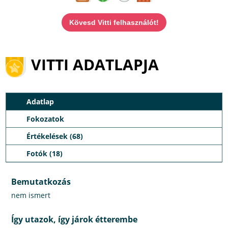
Kövesd Vitti felhasználót!
VITTI ADATLAPJA
Adatlap
Fokozatok
Értékelések (68)
Fotók (18)
Bemutatkozás
nem ismert
Így utazok, így járok étterembe