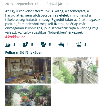
2013. szeptember 18.
a párjával járt itt
Az egyik kedvenc éttermünk. A közeg, a személyzet, a
hangulat és nem utolsósorban az ételek, mind-mind a
tökéletesség határán mozog. Egyedül talán az árak magasak
picit, a jót mindenhol meg kell fizetni. Az étlap már
önmagában különleges, jól elszórakozik rajta a vendég míg
választ. Az italok rusztikus "bögrékben" érkeznek.
Bővebben >>
5
5
5
4
5
Felhasználó fényképei: