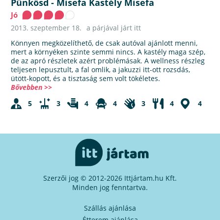
Pünkösd
-
Misefa Kastély Misefa
Jó
2013. szeptember 18.
a párjával járt itt
Könnyen megközelíthető, de csak autóval ajánlott menni,
mert a környéken szinte semmi nincs. A kastély maga szép,
de az apró részletek azért problémásak. A wellness részleg
teljesen lepusztult, a fal omlik, a jakuzzi itt-ott rozsdás,
ütött-kopott, és a tisztaság sem volt tökéletes.
Bővebben >>
5
3
4
4
3
4
4
Szerzői jog © 2012-2026 Ittjártam.hu Kft.
Minden jog fenntartva.
Szállás ajánlása
Étterem ajánlása