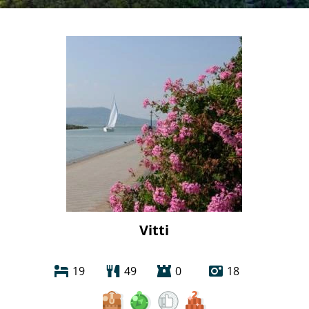
Vitti
19
49
0
18