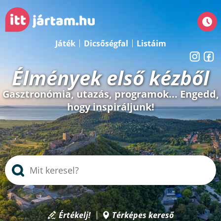
Játék
Dicsőségfal
Listáim
Élmények első kézből
Gasztronómia, utazás, programok... Engedd,
hogy inspiráljunk!
Értékelj!
Térképes kereső