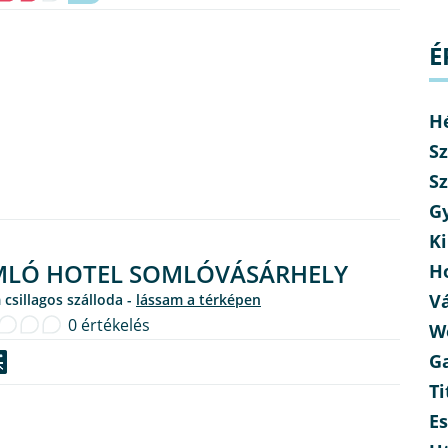
É
H
Sz
Sz
G
Ki
LÓ HOTEL SOMLÓVÁSÁRHELY
H
V
 csillagos szálloda -
lássam a térképen
0 értékelés
W
G
Ti
E