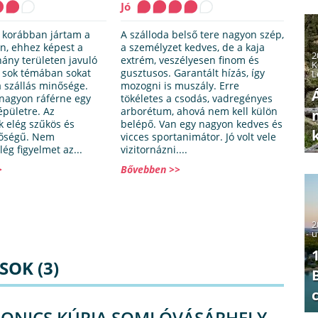
Jó
l korábban jártam a
A szálloda belső tere nagyon szép,
en, ehhez képest a
a személyzet kedves, de a kaja
2
hány területen javuló
extrém, veszélyesen finom és
K
ég sok témában sokat
gusztusos. Garantált hízás, így
L
 szállás minősége.
mozogni is muszály. Erre
nagyon ráférne egy
tökéletes a csodás, vadregényes
 épületre. Az
arborétum, ahová nem kell külön
k elég szűkös és
belépő. Van egy nagyon kedves és
nőségű. Nem
vicces sportanimátor. Jó volt vele
lég figyelmet az...
vizitornázni....
>
Bővebben >>
2
u
OK (3)
ONICS KÚRIA SOMLÓVÁSÁRHELY