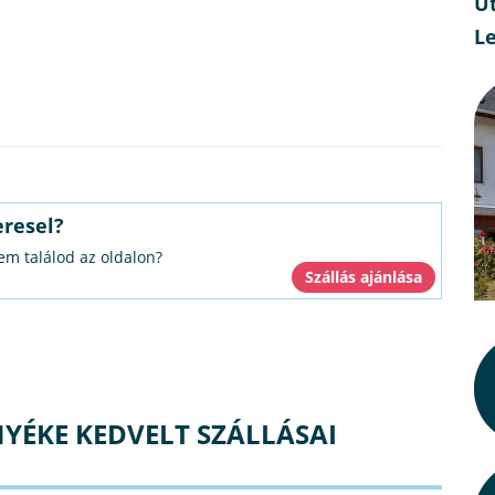
Ut
L
eresel?
nem találod az oldalon?
YÉKE KEDVELT SZÁLLÁSAI