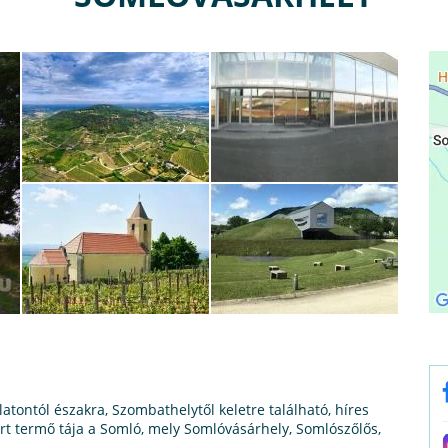
tontól északra, Szombathelytől keletre található, híres
rt termő tája a Somló, mely Somlóvásárhely, Somlószőlős,