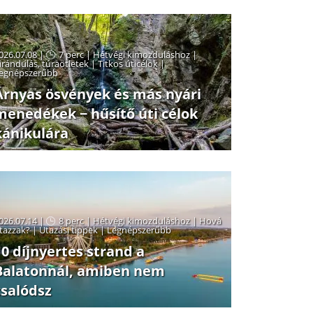
026.07.08 |
7 perc
|
Hétvégi kimozduláshoz
|
irándulás, túraötletek
|
Titkos úticélok
|
egnépszerűbb
Árnyas ösvények és más nyári
menedékek − hűsítő úti célok
kánikulára
026.07.14 |
8 perc
|
Hétvégi kimozduláshoz
|
Hová
tazzak?
|
Utazási tippek
|
Legnépszerűbb
10 díjnyertes strand a
Balatonnál, amiben nem
csalódsz