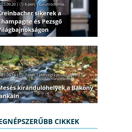
023.09.20 |
6 perc
|
Gasztronómia
Kreinbacher sikerek a
Champagne és Pezsgő
Világbajnokságon
023.09.14 |
7 perc
|
Hétvégi kimozduláshoz
|
zuper látnivalók
|
Kirándulás, túraötletek
Mesés kirándulóhelyek a Bakony
lankáin
EGNÉPSZERŰBB CIKKEK