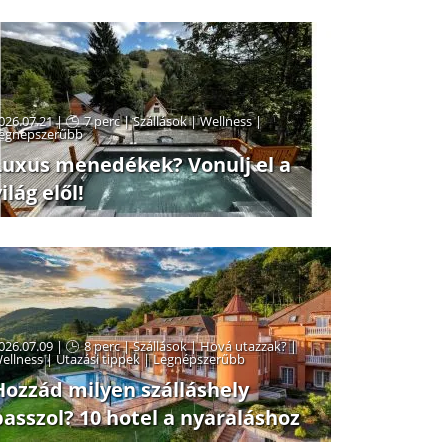
026.07.21 |
7 perc
|
Szállások
|
Wellness
|
egnépszerűbb
Luxus menedékek? Vonulj el a
ilág elől!
026.07.09 |
8 perc
|
Szállások
|
Hová utazzak?
|
ellness
|
Utazási tippek
|
Legnépszerűbb
Hozzád milyen szálláshely
passzol? 10 hotel a nyaraláshoz