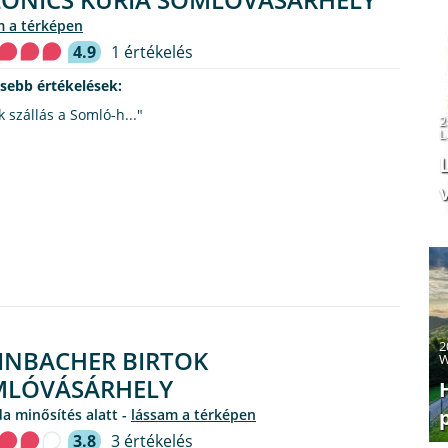
m a térképen
4.9
1 értékelés
ssebb értékelések:
 szállás a Somló-h..."
2
L
v
2
INBACHER BIRTOK
W
MLÓVÁSÁRHELY
oda minősítés alatt -
lássam a térképen
3.8
3 értékelés