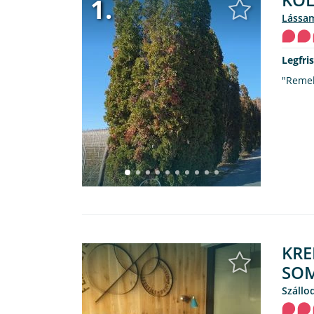
1.
lássa
Legfri
"Remek
KRE
SO
Száll