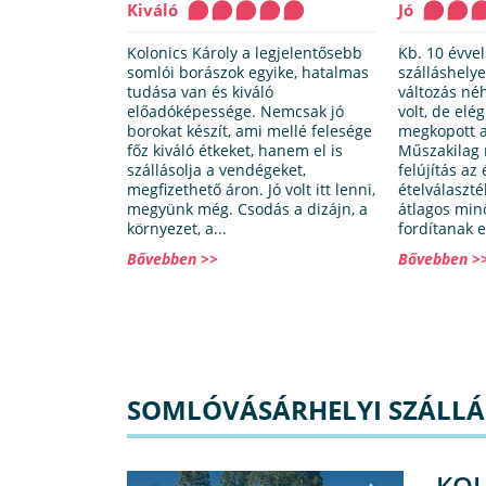
Kiváló
Jó
Kolonics Károly a legjelentősebb
Kb. 10 évve
somlói borászok egyike, hatalmas
szálláshely
tudása van és kiváló
változás né
előadóképessége. Nemcsak jó
volt, de el
borokat készít, ami mellé felesége
megkopott a
főz kiváló étkeket, hanem el is
Műszakilag 
szállásolja a vendégeket,
felújítás az
megfizethető áron. Jó volt itt lenni,
ételválaszté
megyünk még. Csodás a dizájn, a
átlagos mi
környezet, a...
fordítanak e
Bővebben >>
Bővebben >
SOMLÓVÁSÁRHELYI SZÁLLÁS
KOL