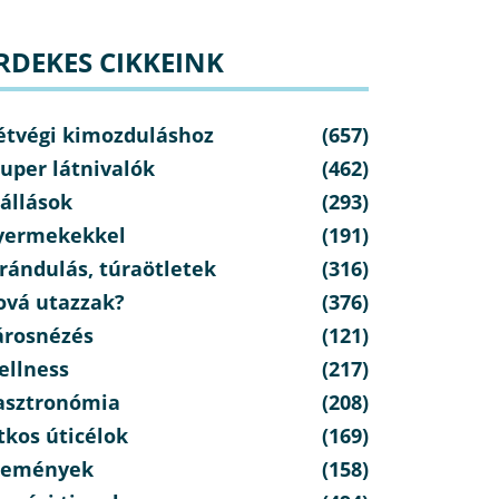
RDEKES CIKKEINK
étvégi kimozduláshoz
(657)
uper látnivalók
(462)
állások
(293)
yermekekkel
(191)
rándulás, túraötletek
(316)
ová utazzak?
(376)
árosnézés
(121)
ellness
(217)
asztronómia
(208)
tkos úticélok
(169)
semények
(158)