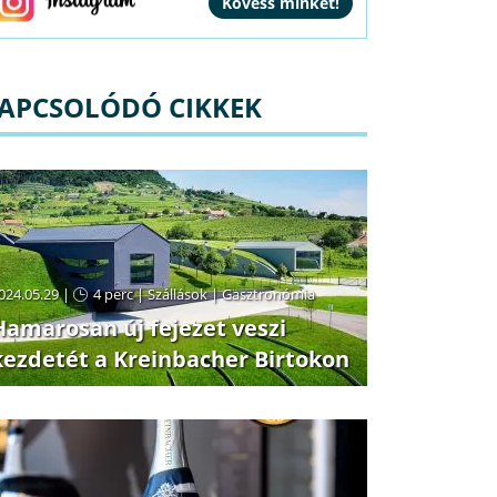
APCSOLÓDÓ CIKKEK
024.05.29 |
4 perc
|
Szállások
|
Gasztronómia
Hamarosan új fejezet veszi
kezdetét a Kreinbacher Birtokon