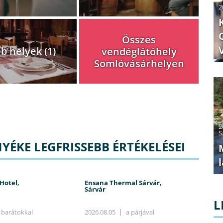
2
Összes
b helyek (1)
vendéglátóhely
Somlóvásárhelyen
2
S
ÉKE LEGFRISSEBB ÉRTÉKELÉSEI
Hotel,
Ensana Thermal Sárvár,
Sárvár
L
barátokkal
2026.08.05
a párjával