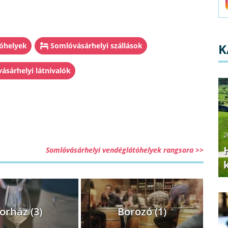
óhelyek
Somlóvásárhelyi szállások
K
ásárhelyi látnivalók
2
Somlóvásárhelyi vendéglátóhelyek rangsora >>
orház (3)
Borozó (1)