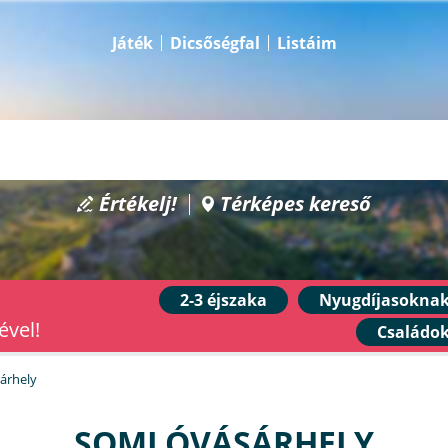
Játék
Dicsőségfal
Listáim
Értékelj!
Térképes kereső
2-3 éjszaka
Nyugdíjasokna
ével!
Családo
árhely
SOMLÓVÁSÁRHELY