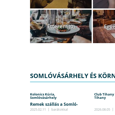
Étterem (0)
Egyé
SOMLÓVÁSÁRHELY ÉS KÖRNY
Kolonics Kúria,
Club Tihany 
Somlóvásárhely
Tihany
Remek szállás a Somló-
hegyen
2025.02.11
barátokkal
2026.08.05