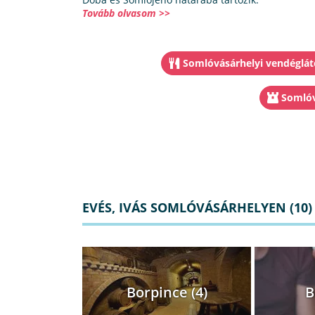
Tovább olvasom >>
Somlóvásárhelyi vendéglát
Somlóv
EVÉS, IVÁS SOMLÓVÁSÁRHELYEN (10)
Borpince (4)
B