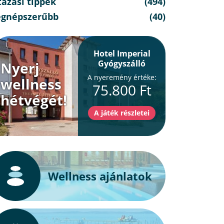
azási tippek
(494)
egnépszerűbb
(40)
Hotel Imperial
Gyógyszálló
Nyerj
A nyeremény értéke:
wellness
75.800 Ft
hétvégét!
Wellness ajánlatok