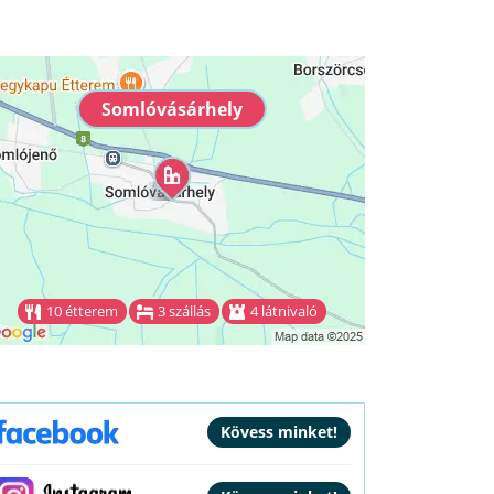
Somlóvásárhely
10 étterem
3 szállás
4 látnivaló