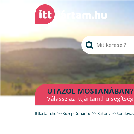
UTAZOL MOSTANÁBAN?
Válassz az IttJártam.hu segítség
IttJártam.hu
>>
Közép Dunántúl
>>
Bakony
>>
Somlóvás