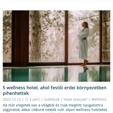
5 wellness hotel, ahol festői erdei környezetben
pihenhettek
2022.12.12 |
5 perc
|
Szállások
|
Hová utazzak?
|
Wellness
Ha már elegetek van a világból és csak meghitt nyugalomra
vágynátok, akkor cikkünk nektek szól: olyan wellness hoteleket