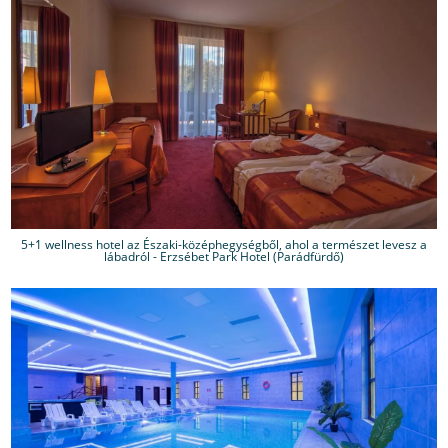
5+1 wellness hotel az Északi-középhegységből, ahol a természet levesz a
lábadról - Erzsébet Park Hotel (Parádfürdő)