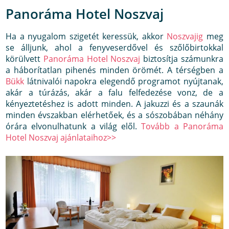
Panoráma Hotel Noszvaj
Ha a nyugalom szigetét keressük, akkor
Noszvajig
meg
se álljunk, ahol a fenyveserdővel és szőlőbirtokkal
körülvett
Panoráma Hotel Noszvaj
biztosítja számunkra
a háborítatlan pihenés minden örömét. A térségben a
Bükk
látnivalói napokra elegendő programot nyújtanak,
akár a túrázás, akár a falu felfedezése vonz, de a
kényeztetéshez is adott minden. A jakuzzi és a szaunák
minden évszakban elérhetőek, és a sószobában néhány
órára elvonulhatunk a világ elől.
Tovább a Panoráma
Hotel Noszvaj ajánlataihoz>>