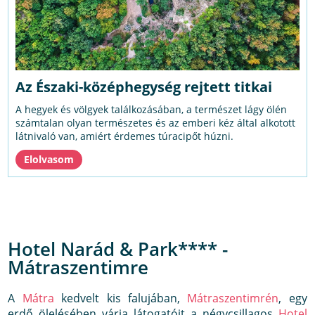
Az Északi-középhegység rejtett titkai
A hegyek és völgyek találkozásában, a természet lágy ölén
számtalan olyan természetes és az emberi kéz által alkotott
látnivaló van, amiért érdemes túracipőt húzni.
Hotel Narád & Park**** -
Mátraszentimre
A
Mátra
kedvelt kis falujában,
Mátraszentimrén
, egy
erdő ölelésében várja látogatóit a négycsillagos
Hotel