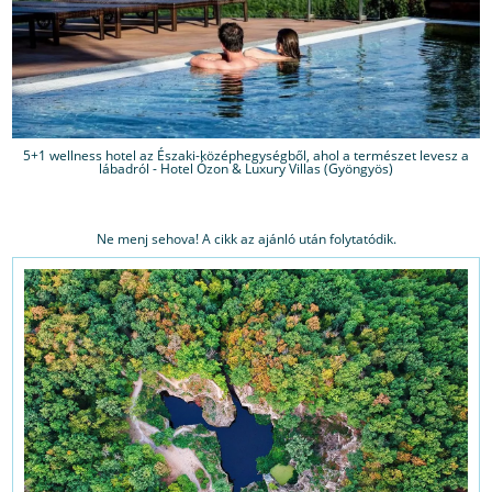
5+1 wellness hotel az Északi-középhegységből, ahol a természet levesz a
lábadról - Hotel Ózon & Luxury Villas (Gyöngyös)
Ne menj sehova! A cikk az ajánló után folytatódik.