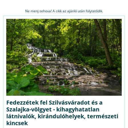
Ne menj sehova! A cikk az ajánló után folytatódik.
Fedezzétek fel Szilvásváradot és a
Szalajka-völgyet - kihagyhatatlan
látnivalók, kirándulóhelyek, természeti
kincsek