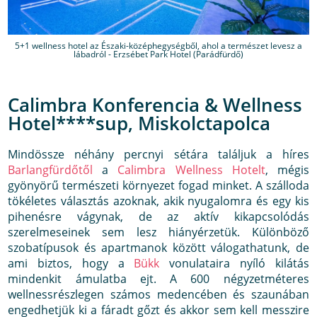
5+1 wellness hotel az Északi-középhegységből, ahol a természet levesz a
lábadról - Erzsébet Park Hotel (Parádfürdő)
Calimbra Konferencia & Wellness
Hotel****sup, Miskolctapolca
Mindössze néhány percnyi sétára találjuk a híres
Barlangfürdőtől
a
Calimbra Wellness Hotelt
, mégis
gyönyörű természeti környezet fogad minket. A szálloda
tökéletes választás azoknak, akik nyugalomra és egy kis
pihenésre vágynak, de az aktív kikapcsolódás
szerelmeseinek sem lesz hiányérzetük. Különböző
szobatípusok és apartmanok között válogathatunk, de
ami biztos, hogy a
Bükk
vonulataira nyíló kilátás
mindenkit ámulatba ejt. A 600 négyzetméteres
wellnessrészlegen számos medencében és szaunában
engedhetjük ki a fáradt gőzt és akkor sem kell messzire