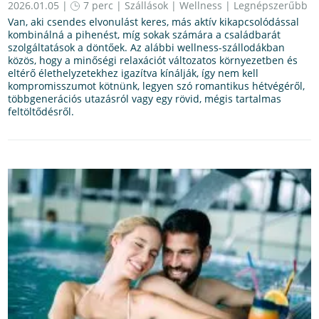
2026.01.05 |
7 perc
|
Szállások
|
Wellness
|
Legnépszerűbb
Van, aki csendes elvonulást keres, más aktív kikapcsolódással
kombinálná a pihenést, míg sokak számára a családbarát
szolgáltatások a döntőek. Az alábbi wellness-szállodákban
közös, hogy a minőségi relaxációt változatos környezetben és
eltérő élethelyzetekhez igazítva kínálják, így nem kell
kompromisszumot kötnünk, legyen szó romantikus hétvégéről,
többgenerációs utazásról vagy egy rövid, mégis tartalmas
feltöltődésről.