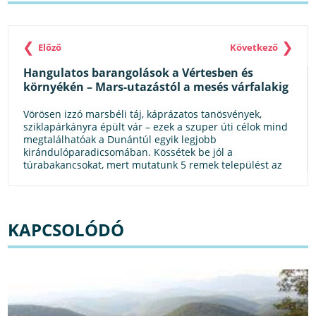
❮
❯
Előző
Következő
Hangulatos barangolások a Vértesben és
környékén – Mars-utazástól a mesés várfalakig
Vörösen izzó marsbéli táj, káprázatos tanösvények,
sziklapárkányra épült vár – ezek a szuper úti célok mind
megtalálhatóak a Dunántúl egyik legjobb
kirándulóparadicsomában. Kössétek be jól a
túrabakancsokat, mert mutatunk 5 remek települést az
őszi természetjáráshoz a Vértesben és környékén!
KAPCSOLÓDÓ