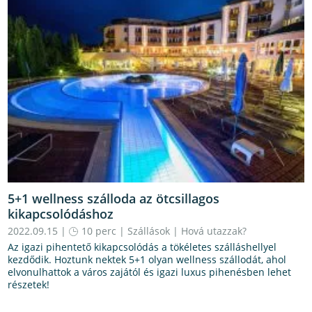
5+1 wellness szálloda az ötcsillagos
kikapcsolódáshoz
2022.09.15 |
10 perc
|
Szállások
|
Hová utazzak?
Az igazi pihentető kikapcsolódás a tökéletes szálláshellyel
kezdődik. Hoztunk nektek 5+1 olyan wellness szállodát, ahol
elvonulhattok a város zajától és igazi luxus pihenésben lehet
részetek!