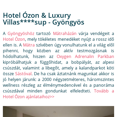
Hotel Ózon & Luxury
Villas****sup - Gyöngyös
A
Gyöngyöshöz
tartozó
Mátraházán
várja vendégeit a
Hotel Ózon
, mely tökéletes menedéket nyújt a rossz idő
ellen is. A
Mátra
szívében úgy vonulhatunk el a világ elől
pihenni, hogy közben az aktív testmozgásnak is
hódolhatunk, hiszen az
Oxygen Adrenalin Parkban
kipróbálhatjuk a függőhidat, a bobpályát, az alpesi
csúszdát, valamint a libegőt, amely a kalandparkot köti
össze
Sástóval
. De ha csak áztatnánk magunkat akkor is
jó helyen járunk: a 2000 négyzetméteres, háromszintes
wellness részleg az élménymedencével és a panoráma
csúszdával minden gondunkat elfeledteti.
Tovább a
Hotel Ózon ajánlataihoz>>