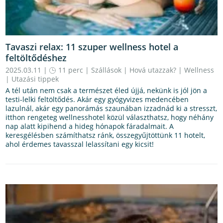
Tavaszi relax: 11 szuper wellness hotel a
feltöltődéshez
2025.03.11 |
11 perc
|
Szállások
|
Hová utazzak?
|
Wellness
|
Utazási tippek
A tél után nem csak a természet éled újjá, nekünk is jól jön a
testi-lelki feltöltődés. Akár egy gyógyvizes medencében
lazulnál, akár egy panorámás szaunában izzadnád ki a stresszt,
itthon rengeteg wellnesshotel közül választhatsz, hogy néhány
nap alatt kipihend a hideg hónapok fáradalmait. A
keresgélésben számíthatsz ránk, összegyűjtöttünk 11 hotelt,
ahol érdemes tavasszal lelassítani egy kicsit!