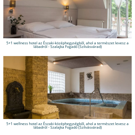
5+1 wellness hotel az Északi-középhegységből, ahol a természet levesz a
lábadról - Szalajka Fogadó (Szilvásvárad)
5+1 wellness hotel az Északi-középhegységből, ahol a természet levesz a
lábadról - Szalajka Fogadó (Szilvásvárad)