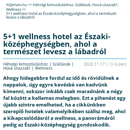
IttJártam.hu
>>
Hétvégi kimozduláshoz
,
Szállások
,
Hová utazzak?
,
Wellness
>>
5+1 wellness hotel az Északi-középhegységben, ahol a természet
levesz a lábadról
5+1 wellness hotel az Északi-
középhegységben, ahol a
természet levesz a lábadról
Hétvégi kimozduláshoz
|
Szállások
|
2022.11.17 |
6 perc
Hová utazzak?
|
Wellness
Ahogy hidegebbre fordul az idő és rövidülnek a
nappalok, úgy egyre kevésbé van kedvünk
kimenni, sokszor inkább csak maradnánk a négy
fal között a kellemes melegben. Ezt a pihenést egy
újabb szintre emelheted, ha a cikkünkben
szereplő hotelek valamelyikében szállsz meg, ahol
a kikapcsolódásról a wellness, a panorámáról
pedig az Északi-középhegység gondoskodik.