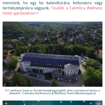
mennünk, ha egy kis kalandtúrára, bobozásra vagy
természetjárásra vágyunk.
Tovább a Calimbra Wellness
Hotel ajánlataihoz>>
5+1 wellness hotel az Északi-középhegységből, ahol a természet levesz a
lábadról - Calimbra Konferencia & Wellness Hotel (Miskolctapolca)