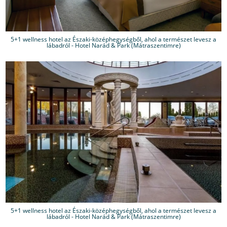
5+1 wellness hotel az Északi-középhegységből, ahol a természet levesz a
lábadról - Hotel Narád & Park (Mátraszentimre)
5+1 wellness hotel az Északi-középhegységből, ahol a természet levesz a
lábadról - Hotel Narád & Park (Mátraszentimre)