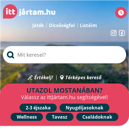
Játék
Dicsőségfal
Listáim
Értékelj!
Térképes kereső
UTAZOL MOSTANÁBAN?
Válassz az IttJártam.hu segítségével!
2-3 éjszaka
Nyugdíjasoknak
Wellness
Tavasz
Családoknak