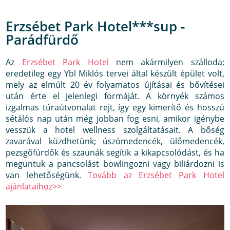
Erzsébet Park Hotel***sup -
Parádfürdő
Az
Erzsébet Park Hotel
nem akármilyen szálloda;
eredetileg egy Ybl Miklós tervei által készült épület volt,
mely az elmúlt 20 év folyamatos újításai és bővítései
után érte el jelenlegi formáját. A környék számos
izgalmas túraútvonalat rejt, így egy kimerítő és hosszú
sétálós nap után még jobban fog esni, amikor igénybe
vesszük a hotel wellness szolgáltatásait. A bőség
zavarával küzdhetünk; úszómedencék, ülőmedencék,
pezsgőfürdők és szaunák segítik a kikapcsolódást, és ha
meguntuk a pancsolást bowlingozni vagy biliárdozni is
van lehetőségünk.
Tovább az Erzsébet Park Hotel
ajánlataihoz>>