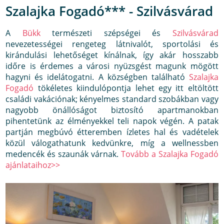
Szalajka Fogadó*** - Szilvásvárad
A
Bükk
természeti szépségei és
Szilvásvárad
nevezetességei rengeteg látnivalót, sportolási és
kirándulási lehetőséget kínálnak, így akár hosszabb
időre is érdemes a városi nyüzsgést magunk mögött
hagyni és idelátogatni. A községben található
Szalajka
Fogadó
tökéletes kiindulópontja lehet egy itt eltöltött
családi vakációnak; kényelmes standard szobákban vagy
nagyobb önállóságot biztosító apartmanokban
pihentetünk az élményekkel teli napok végén. A patak
partján megbúvó étteremben ízletes hal és vadételek
közül válogathatunk kedvünkre, míg a wellnessben
medencék és szaunák várnak.
Tovább a Szalajka Fogadó
ajánlataihoz>>