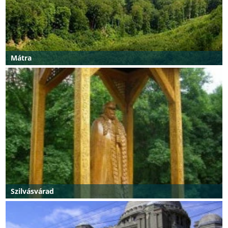
Mátra
Szilvásvárad