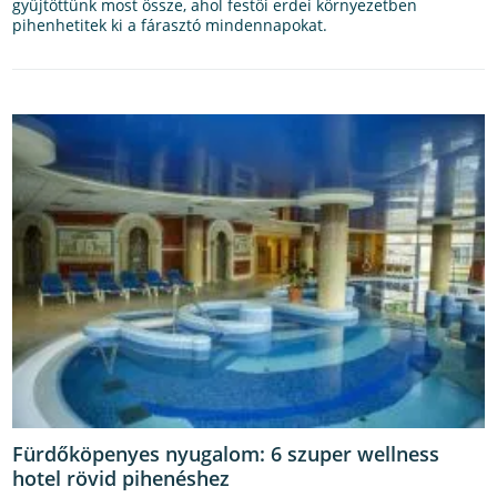
gyűjtöttünk most össze, ahol festői erdei környezetben
pihenhetitek ki a fárasztó mindennapokat.
Fürdőköpenyes nyugalom: 6 szuper wellness
hotel rövid pihenéshez