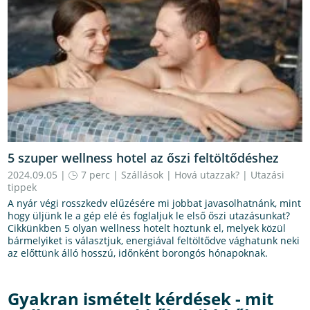
5 szuper wellness hotel az őszi feltöltődéshez
2024.09.05 |
7 perc
|
Szállások
|
Hová utazzak?
|
Utazási
tippek
A nyár végi rosszkedv elűzésére mi jobbat javasolhatnánk, mint
hogy üljünk le a gép elé és foglaljuk le első őszi utazásunkat?
Cikkünkben 5 olyan wellness hotelt hoztunk el, melyek közül
bármelyiket is választjuk, energiával feltöltődve vághatunk neki
az előttünk álló hosszú, időnként borongós hónapoknak.
Gyakran ismételt kérdések - mit