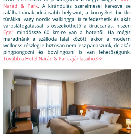
Narád & Park
. A kirándulás szerelmesei keresve se
találhatnának ideálisabb helyszínt, a környéket biciklis
túrákkal vagy nordic walkinggal is felfedezhetik és akár
városlátogatással is összeköthető a kiruccanás, hiszen
Eger
mindössze 60 km-re van a hoteltől. Ha mégis
maradnánk a szálloda falai között, akkor a modern
wellness részlegre biztosan nem lesz panaszunk, de akár
pingpongozni és bowlingozni is van lehetőségünk.
Tovább a Hotel Narád & Park ajánlataihoz>>