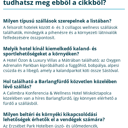
tudhatsz meg ebből a cikkből?
Milyen típusú szállások szerepelnek a listában?
A felsorolt hotelek között 4- és 3 csillagos wellness szállások
találhatók, mindegyik a pihenésre és a környezeti látnivalók
felfedezésére összpontosít.
Melyik hotel kínál kiemelkedő kaland- és
sportlehetőségeket a környéken?
A Hotel Ózon & Luxury Villas a Mátrában található; az Oxygen
Adrenalin Parkban kipróbálható a függőhíd, bobpálya, alpesi
csúzda és a libegő, amely a kalandparkot köti össze Sástóval.
Hol található a Barlangfürdő közvetlen közelében
lévő szállás?
A Calimbra Konferencia & Wellness Hotel Miskolctapolca
közelében van a híres Barlangfürdő, így könnyen elérhető a
fürdő a szállásból.
Milyen beltéri és környéki kikapcsolódási
lehetőségek érhetők el a vendégek számára?
Az Erzsébet Park Hotelben úszó- és ülőmedencék,