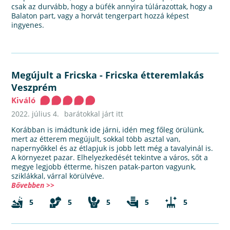
csak az durvább, hogy a büfék annyira túlárazottak, hogy a
Balaton part, vagy a horvát tengerpart hozzá képest
ingyenes.
Megújult a Fricska
-
Fricska étteremlakás
Veszprém
Kiváló
2022. július 4.
barátokkal járt itt
Korábban is imádtunk ide járni, idén meg főleg örülünk,
mert az étterem megújult, sokkal több asztal van,
napernyőkkel és az étlapjuk is jobb lett még a tavalyinál is.
A környezet pazar. Elhelyezkedését tekintve a város, sőt a
megye legjobb étterme, hiszen patak-parton vagyunk,
sziklákkal, várral körülvéve.
Bővebben >>
5
5
5
5
5