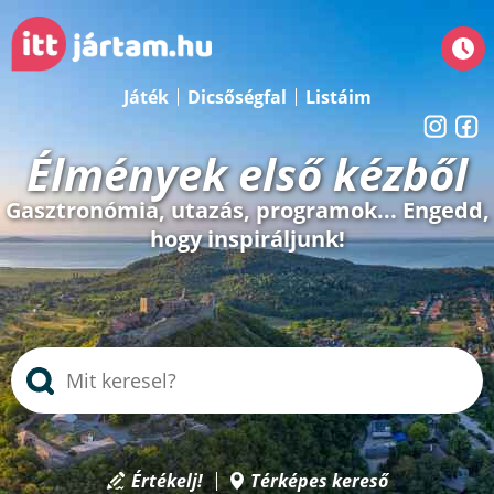
Játék
Dicsőségfal
Listáim
Élmények első kézből
Gasztronómia, utazás, programok... Engedd,
hogy inspiráljunk!
Értékelj!
Térképes kereső