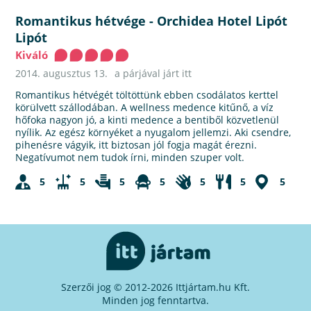
Romantikus hétvége
-
Orchidea Hotel Lipót
Lipót
Kiváló
2014. augusztus 13.
a párjával járt itt
Romantikus hétvégét töltöttünk ebben csodálatos kerttel
körülvett szállodában. A wellness medence kitűnő, a víz
hőfoka nagyon jó, a kinti medence a bentiből közvetlenül
nyílik. Az egész környéket a nyugalom jellemzi. Aki csendre,
pihenésre vágyik, itt biztosan jól fogja magát érezni.
Negatívumot nem tudok írni, minden szuper volt.
5
5
5
5
5
5
5
Szerzői jog © 2012-2026 Ittjártam.hu Kft.
Minden jog fenntartva.