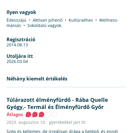
Ilyen vagyok
Édesszájú • Aktívan pihenő • Kultúraéhes • Wellness-
mániás • Sokoldalú vagyok.
Regisztráció
2014.08.13
Utoljára itt
2026.03.04
Néhány kiemelt értékelés
Túlárazott élményfürdő
-
Rába Quelle
Gyógy,- Termál és Élményfürdő Győr
Átlagos
2023. augusztus 10.
gyerekekkel járt itt
Szép és kellemes, de irreálisan drága a belépő, és ennél