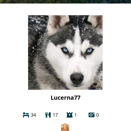
Lucerna77
34
17
1
0