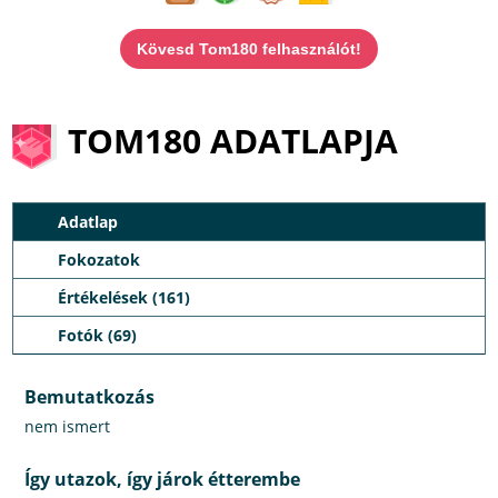
Kövesd Tom180 felhasználót!
TOM180 ADATLAPJA
Adatlap
Fokozatok
Értékelések (161)
Fotók (69)
Bemutatkozás
nem ismert
Így utazok, így járok étterembe