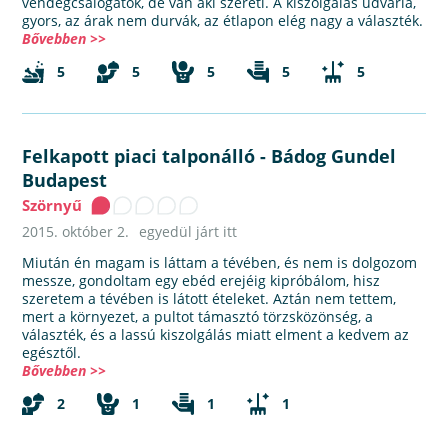
vendégcsalogatók, de van aki szereti. A kiszolgálás udvaria,
gyors, az árak nem durvák, az étlapon elég nagy a választék.
Bővebben >>
5
5
5
5
5
Felkapott piaci talponálló
-
Bádog Gundel
Budapest
Szörnyű
2015. október 2.
egyedül járt itt
Miután én magam is láttam a tévében, és nem is dolgozom
messze, gondoltam egy ebéd erejéig kipróbálom, hisz
szeretem a tévében is látott ételeket. Aztán nem tettem,
mert a környezet, a pultot támasztó törzsközönség, a
választék, és a lassú kiszolgálás miatt elment a kedvem az
egésztől.
Bővebben >>
2
1
1
1