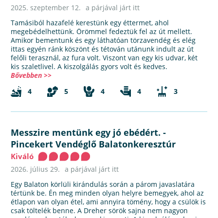
2025. szeptember 12.
a párjával járt itt
Tamásiból hazafelé kerestünk egy éttermet, ahol
megebédelhettünk. Örömmel fedeztük fel az út mellett.
Amikor bementunk és egy láthatóan törzavendég és elég
ittas egyén ránk köszönt és tétován utánunk indult az út
felőli terasznál, az fura volt. Viszont van egy kis udvar, két
kis szaletlivel. A kiszolgálás gyors volt és kedves.
Bővebben >>
4
5
4
4
3
Messzire mentünk egy jó ebédért.
-
Pincekert Vendéglő Balatonkeresztúr
Kiváló
2026. július 29.
a párjával járt itt
Egy Balaton körlüli kirándulás során a párom javaslatára
tértünk be. Én meg minden olyan helyre bemegyek, ahol az
étlapon van olyan étel, ami annyira tömény, hogy a csülök is
csak töltelék benne. A Dreher sörök sajna nem nagyon