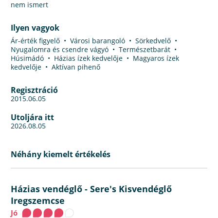
nem ismert
Ilyen vagyok
Ár-érték figyelő • Városi barangoló • Sörkedvelő •
Nyugalomra és csendre vágyó • Természetbarát •
Húsimádó • Házias ízek kedvelője • Magyaros ízek
kedvelője • Aktívan pihenő
Regisztráció
2015.06.05
Utoljára itt
2026.08.05
Néhány kiemelt értékelés
Házias vendéglő
-
Sere's Kisvendéglő
Iregszemcse
Jó