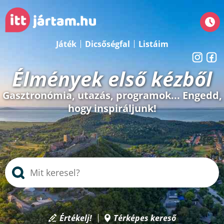
Játék
Dicsőségfal
Listáim
Élmények első kézből
Gasztronómia, utazás, programok... Engedd,
hogy inspiráljunk!
Értékelj!
Térképes kereső