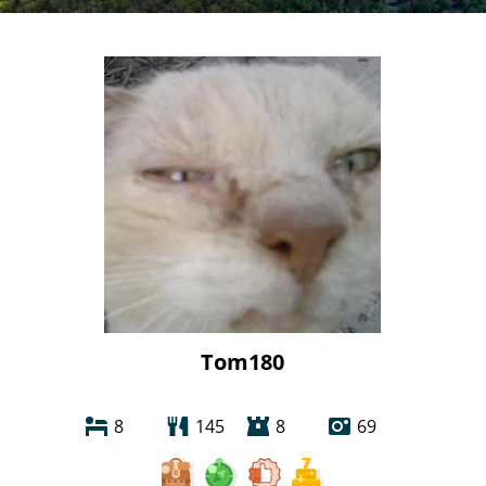
Tom180
8
145
8
69