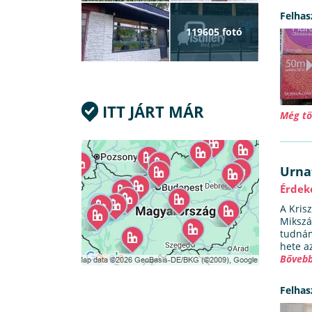
Felhas
119605 fotó
ITT JÁRT MÁR
Még tö
Urn
Érdek
A Krisz
Mikszá
tudnám
hete az
Bővebb
Felhas