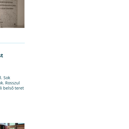
st
l. Sok
uk. Rosszul
i belső teret