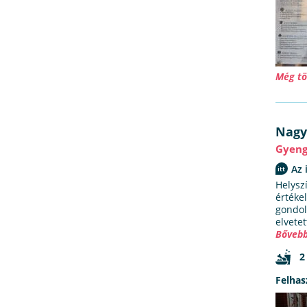
Még tö
Nag
Gyen
Az 
Helysz
értéke
gondolt
elvete
Bővebb
2
Felhas