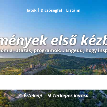
Játék
Dicsőségfal
Listáim
mények első kéz
ómia, utazás, programok... Engedd, hogy insp
Értékelj!
Térképes kereső