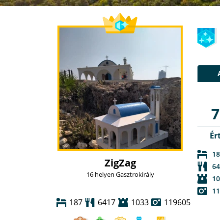
7
Ér
18
ZigZag
64
16 helyen Gasztrokirály
10
11
187
6417
1033
119605