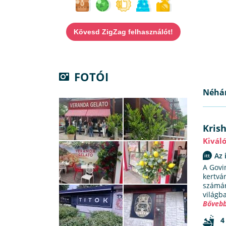
Kövesd ZigZag felhasználót!
FOTÓI
Néhán
Kris
Kivál
Az 
A Govi
kertvá
számár
világb
Bővebb
4