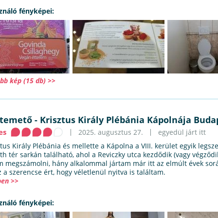
ználó fényképei:
bb kép (15 db) >>
atemető
-
Krisztus Király Plébánia Kápolnája Buda
es
2025. augusztus 27.
egyedül járt itt
tus Király Plébánia és mellette a Kápolna a VIII. kerület egyik legsz
th tér sarkán található, ahol a Reviczky utca kezdődik (vagy végződ
 megszámolni, hány alkalommal jártam már itt az elmúlt évek sorá
 a szerencse ért, hogy véletlenül nyitva is találtam.
en >>
ználó fényképei: