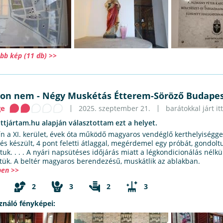
bb kép (11 db) >>
yon nem
-
Négy Muskétás Étterem-Söröző Budape
ge
2025. szeptember 21.
barátokkal járt itt
ittjártam.hu alapján választottam ezt a helyet.
ín a XI. kerület, évek óta működő magyaros vendéglő kerthelyiségge
lés készült, 4 pont feletti átlaggal, megérdemel egy próbát, gondolt
uk. . . . A nyári napsütéses időjárás miatt a légkondicionálás nélkül
ttük. A beltér magyaros berendezésű, muskátlik az ablakban.
en >>
2
3
2
3
ználó fényképei: