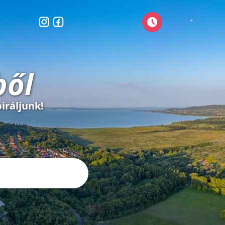
ből
iráljunk!