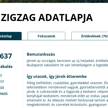
ZIGZAG ADATLAPJA
Adatlap
Fokozatok
Értékelések (76
637
Bemutatkozás
Járom az országot, keresem az új helyeket, értékele
Budapesti lakosként itt van lehetőségem a legtöbb 
tékelés
7
Így utazok, így járok étterembe
17
Főleg belföldön, családdal, gyerekekkel utazom. Ét
tekintetében mindenevő vagyok, gyorsétteremtől a 
33
járok. A cukrászdák és a fagyizók a kedvenc célpo
9605
konyháját kedvelem, mindenek előtt az indiai, japá
emelném ki. Az étkezés mellett fontosnak tartom 
megtekintését, és szeretek kirándulni, gyalogosan 