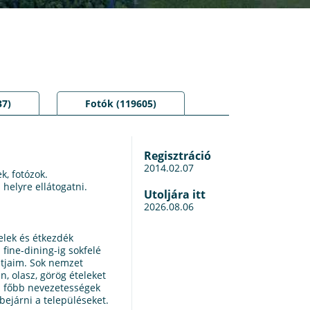
37)
Fotók (119605)
Regisztráció
2014.02.07
k, fotózok.
helyre ellátogatni.
Utoljára itt
2026.08.06
elek és étkezdék
fine-dining-ig sokfelé
ntjaim. Sok nemzet
n, olasz, görög ételeket
a főbb nevezetességek
bejárni a településeket.