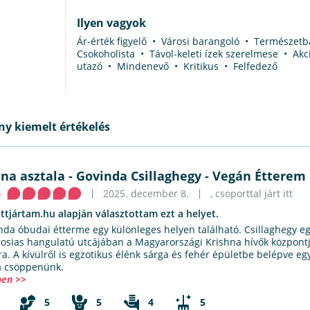
Ilyen vagyok
Ár-érték figyelő • Városi barangoló • Természet
Csokoholista • Távol-keleti ízek szerelmese • Akc
utazó • Mindenevő • Kritikus • Felfedező
y kiemelt értékelés
hna asztala
-
Govinda Csillaghegy - Vegán Étterem
ó
2025. december 8.
, csoporttal járt itt
ittjártam.hu alapján választottam ezt a helyet.
nda óbudai étterme egy különleges helyen található. Csillaghegy eg
rosias hangulatú utcájában a Magyarországi Krishna hívők központj
a. A kívülről is egzotikus élénk sárga és fehér épületbe belépve eg
a csöppenünk.
en >>
5
5
4
5