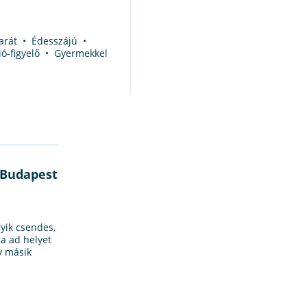
barát • Édesszájú •
ió-figyelő • Gyermekkel
 Budapest
yik csendes,
a ad helyet
y másik