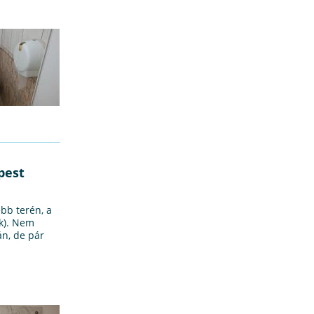
pest
ebb terén, a
ik). Nem
n, de pár